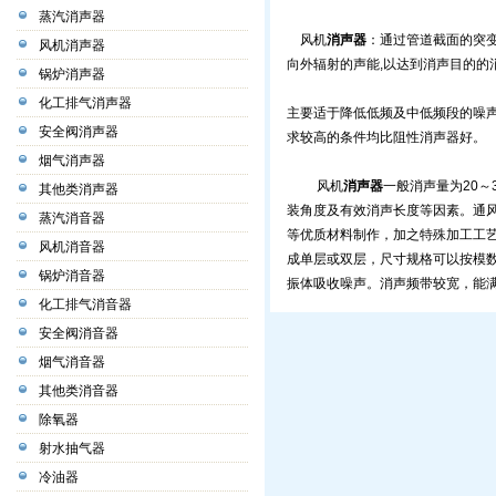
蒸汽消声器
风机
消声器
：通过管道截面的突
风机消声器
向外辐射的声能,以达到消声目的的
锅炉消声器
化工排气消声器
主要适于降低低频及中低频段的噪
安全阀消声器
求较高的条件均比阻性消声器好。
烟气消声器
风机
消声器
一般消声量为20
其他类消声器
装角度及有效消声长度等因素。通
蒸汽消音器
等优质材料制作，加之特殊加工工
风机消音器
成单层或双层，尺寸规格可以按模
锅炉消音器
振体吸收噪声。消声频带较宽，能
化工排气消音器
安全阀消音器
烟气消音器
其他类消音器
除氧器
射水抽气器
冷油器