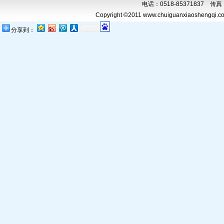
电话：0518-85371837 传真：0
Copyright ©2011 www.chuiguanxiaoshengqi.com
分享到：