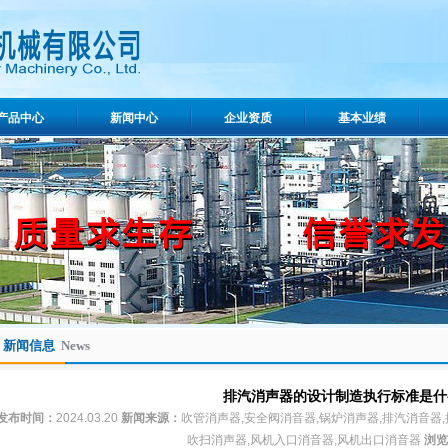
产品中心
新闻中心
企业资质
基本业绩
新闻信息
News
排汽消声器的设计制造执行标准是什
发布时间：
2024.03.20
新闻来源：
吹管消声器,安全阀消音器,锅炉消声器,排汽消音器,
吹扫消声器,风机入口消音器,风机出口消音器
浏览