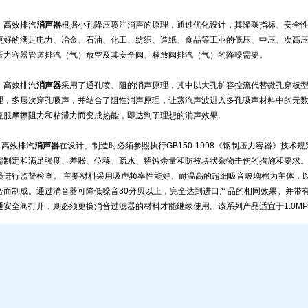
高效排汽
消声器
根据小孔降压喷注消声的原理，通过优化设计，其降噪指标、安全
更好的满足电力、冶金、石油、化工、纺织、造纸、食品等工业的低压、中压、次高
压力容器管道排汽（气）放空及其安全阀、释放阀排汽（气）的降噪需要。
高效排汽
消声器
采用了通孔喷、阻的消声原理，其中以大孔扩容控流代替微孔穿板
理，多层次穿孔吸声，并结合了阻性消声原理，让蒸汽声波进入多孔吸声材料中的无
克服摩擦阻力和粘滞力而变成热能，即达到了理想的消声效果.
高效排汽
消声器
在设计、制造时必须参照执行GB150-1998《钢制压力容器》技
需制定和满足强度、差胀、位移、疏水、锈蚀余量和防被块状杂物击伤的措施和要求
员进行监督检查。 主要材料采用吸声频率性能好、耐温高的超细吸音玻璃棉为主体，
合而制成。通过消音器可降低噪音30分贝以上，完全达到进口产品的相同效果。并带有旁通安
通安全阀打开，则必须更换消音过滤器的材料才能继续使用。该系列产品适宜于1.0M