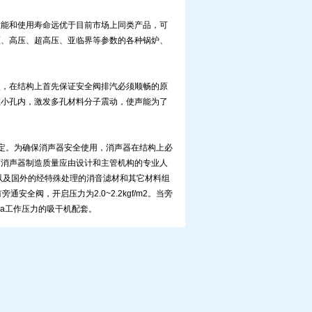
性能和使用寿命远优于目前市场上同类产品，可
压、高压、超高压、亚临界等参数的各种锅炉、
型，在结构上首先保证安全阀排汽必须顺畅的原
数小孔内，激发多孔材料分子震动，使声能为了
术规定。为确保消声器安全使用，消声器在结构上必
。消声器制造质量应由设计和主管机构的专业人
以及国外的经特殊处理的消音滤材和其它材料组
全阀，开启压力为2.0~2.2kgf/m2。当旁
Pa工作压力的吸干机配套。