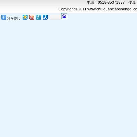
电话：0518-85371837 传真：0
Copyright ©2011 www.chuiguanxiaoshengqi.com
分享到：