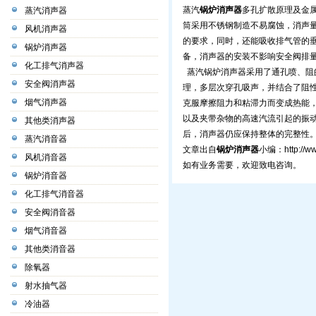
蒸汽
锅炉消声器
多孔扩散原理及金
蒸汽消声器
筒采用不锈钢制造不易腐蚀，消声
风机消声器
的要求，同时，还能吸收排气管的
锅炉消声器
备，消声器的安装不影响安全阀排
化工排气消声器
蒸汽锅炉消声器采用了通孔喷、阻
安全阀消声器
理，多层次穿孔吸声，并结合了阻
烟气消声器
克服摩擦阻力和粘滞力而变成热能
以及夹带杂物的高速汽流引起的振
其他类消声器
后，消声器仍应保持整体的完整性
蒸汽消音器
文章出自
锅炉消声器
小编：
http://
风机消音器
如有业务需要，欢迎致电咨询。
锅炉消音器
化工排气消音器
安全阀消音器
烟气消音器
其他类消音器
除氧器
射水抽气器
冷油器