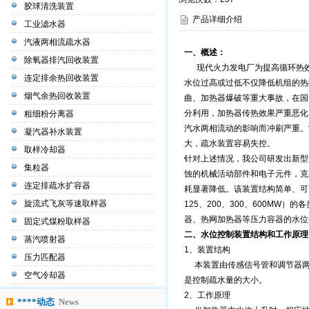
胶球清洗装置
产品详细介绍
工业滤水器
汽液两相流疏水器
一、概述：
除氧器排汽回收装置
现代火力发电厂为提高循环热效
连定排余热回收装置
水位过高或过低不仅降低机组的热
烟气余热回收装置
曲、加热器爆破等重大事故，在国
分利用，加热器传热效果严重恶化，
粗细粉分离器
汽水两相流动的影响而冲刷严重。
凝汽器补水装置
大，疏水装置容易失控。
取样冷却器
针对上述情况，我公司研发出新型
集粒器
蚀的机械活动部件和电子元件，克
连定排疏水扩容器
耗显著降低。该装置结构简单、可免
旋流式飞灰等速取样器
125、200、300、600M
器、热网加热器等压力容器的水位
固定式煤粉取样器
二、水位控制装置结构和工作原理
蒸汽喷射器
1、装置结构
压力匹配器
本装置由传感信号管和调节器两
空气冷却器
是控制疏水量的大小。
2、工作原理
****动态
News