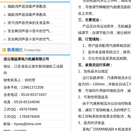
当加热器内水位上升时，相应地
烟囱消声器其吸声系数高
大，导致调节阀喉部汽相通流面积
反之亦然。
烟囱消声器其吸声系数高
三、主要优点：
排汽消声器壳体的支座及和…
产品无任何运动部件，无机械及
安全阀消声器小室中的空气…
续调节，自调节能力强，液位相对
安全阀消声器小室中的空气…
四、订货须知：
1、用户提供配用汽液两相流装
联系我们
Contactus
2、提供各连接系统法兰，接管
3、方位空间及原系统流程图。
连云港益美电力机械有限公司
五、改造后运行实例：
地址：江苏省连云港市新坝辅机工业园
1、加热器水位稳定
内
运行实践表明，汽液两相流水位自
销售联系人：何经理
值为50～100mm，并能全自
业务手机：13961372208
整，可做到不用操作随机启停，减
业务电话：0518-85371837
2、可靠性明显提高
传真：0518-85164046
由于汽液两相流水位自动控制装
工作QQ：497676966
低，减轻了现场检修人员的维护工
热工控制系统和装置全部取消，免
工作QQ：1785878406
3、提高经济效益
邮箱：
hyxsq@sina.com
某电厂200MW机组6＃机改造前